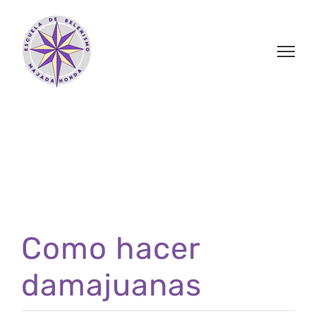
Saltar
al
contenido
Como hacer
damajuanas