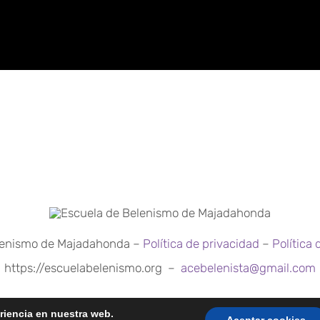
lenismo de Majadahonda –
Política de privacidad
–
Política 
https://escuelabelenismo.org –
acebelenista@gmail.com
eriencia en nuestra web.