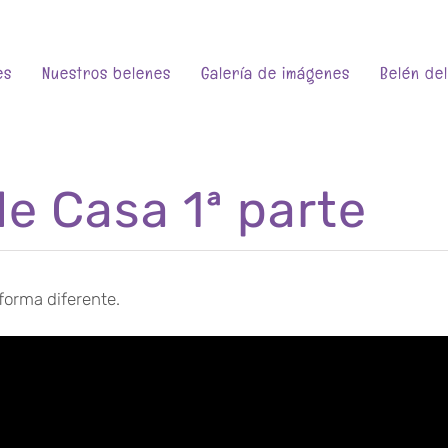
es
Nuestros belenes
Galería de imágenes
Belén de
e Casa 1ª parte
forma diferente.