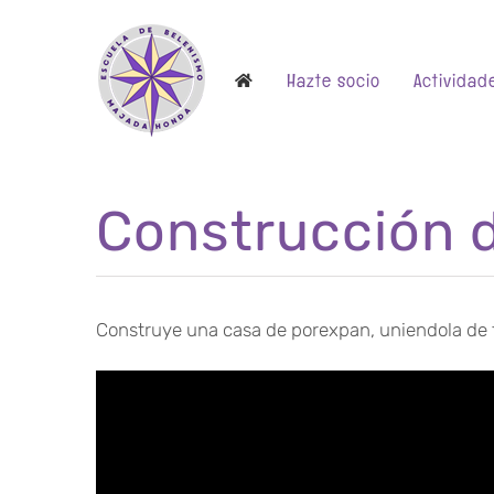
Saltar
al
Hazte socio
Actividad
contenido
Construcción d
Construye una casa de porexpan, uniendola de 